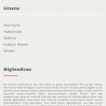
Gözatın
Ana Sayfa
Hakkımızda
Ekibimiz
Faaliyet Alanları
İletişim
Bilgilendirme
Bu internet sitesinde yer alan tüm metin ve görsel malzemelerin fikir ve telif hakları
münhasıran Yücel & Nilgün Öztürk Hukuk Bürosu'na aittir. Burada verilen bilgiler hiç bir
şekilde hukuki tavsiye anlamına gelmemekle beraber büromuz ile bilgiyi okuyan arasında
kesinlikle avukat-müvekkil ilişkisi yaratmamaktadır. İçeriğin kısmen dahi olsa
kopyalanması, başka bir internet sitesinde veya herhangi bir mecrada değiştirilerek veya
kaynak gösterilerek kullanılması fikri mülkiyet haklarının korunmasına ilişkin hukuki
düzenlemelerin ihlali şeklindedir. İşbu halde eylemi gerçekleştiren kişi veya kurum
hakkında herhangi bir uyarı veya ihtara gerek kalmaksızın hukuki işlem başlatılacaktır. Bu