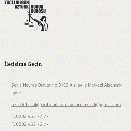
İletişime Geçin
Şehit Nevres Bulvarı no:3 K:2 Kızılay İş Merkezi Alsancak-
İzmir
ozturk-hukuk@hotmail.com, av.yucelozturk@gmail.com
T: 0232 463 77 77
F: 0232 463 76 77